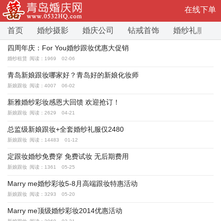
在线下单
首页
婚纱摄影
婚庆公司
钻戒首饰
婚纱礼服
四周年庆：For You婚纱跟妆优惠大促销
婚纱租赁
阅读：1969
02-06
青岛新娘跟妆哪家好？青岛好的新娘化妆师
新娘跟妆
阅读：4007
06-02
新雅婚纱彩妆感恩大回馈 欢迎抢订！
新娘跟妆
阅读：2629
04-21
总监级新娘跟妆+全套婚纱礼服仅2480
新娘跟妆
阅读：14483
01-12
定跟妆婚纱免费穿 免费试妆 无后期费用
新娘跟妆
阅读：1361
05-25
Marry me婚纱彩妆5-8月高端跟妆特惠活动
新娘跟妆
阅读：3293
05-20
Marry me顶级婚纱彩妆2014优惠活动