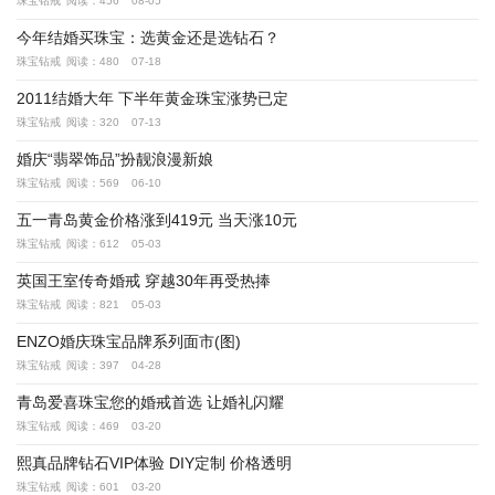
珠宝钻戒
阅读：456
08-05
今年结婚买珠宝：选黄金还是选钻石？
珠宝钻戒
阅读：480
07-18
2011结婚大年 下半年黄金珠宝涨势已定
珠宝钻戒
阅读：320
07-13
婚庆“翡翠饰品”扮靓浪漫新娘
珠宝钻戒
阅读：569
06-10
五一青岛黄金价格涨到419元 当天涨10元
珠宝钻戒
阅读：612
05-03
英国王室传奇婚戒 穿越30年再受热捧
珠宝钻戒
阅读：821
05-03
ENZO婚庆珠宝品牌系列面市(图)
珠宝钻戒
阅读：397
04-28
青岛爱喜珠宝您的婚戒首选 让婚礼闪耀
珠宝钻戒
阅读：469
03-20
熙真品牌钻石VIP体验 DIY定制 价格透明
珠宝钻戒
阅读：601
03-20