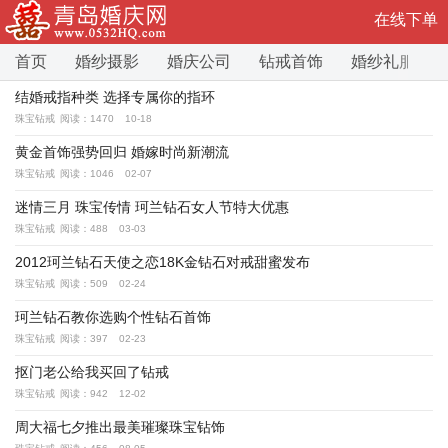
在线下单
首页
婚纱摄影
婚庆公司
钻戒首饰
婚纱礼服
结婚戒指种类 选择专属你的指环
珠宝钻戒
阅读：1470
10-18
黄金首饰强势回归 婚嫁时尚新潮流
珠宝钻戒
阅读：1046
02-07
迷情三月 珠宝传情 珂兰钻石女人节特大优惠
珠宝钻戒
阅读：488
03-03
2012珂兰钻石天使之恋18K金钻石对戒甜蜜发布
珠宝钻戒
阅读：509
02-24
珂兰钻石教你选购个性钻石首饰
珠宝钻戒
阅读：397
02-23
抠门老公给我买回了钻戒
珠宝钻戒
阅读：942
12-02
周大福七夕推出最美璀璨珠宝钻饰