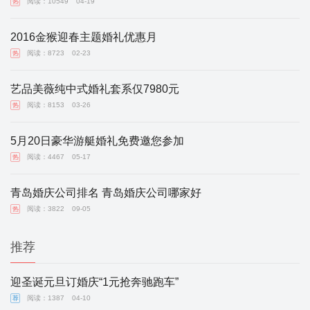
阅读：10549
04-19
热
2016金猴迎春主题婚礼优惠月
阅读：8723
02-23
热
艺品美薇纯中式婚礼套系仅7980元
阅读：8153
03-26
热
5月20日豪华游艇婚礼免费邀您参加
阅读：4467
05-17
热
青岛婚庆公司排名 青岛婚庆公司哪家好
阅读：3822
09-05
热
推荐
迎圣诞元旦订婚庆“1元抢奔驰跑车”
阅读：1387
04-10
荐